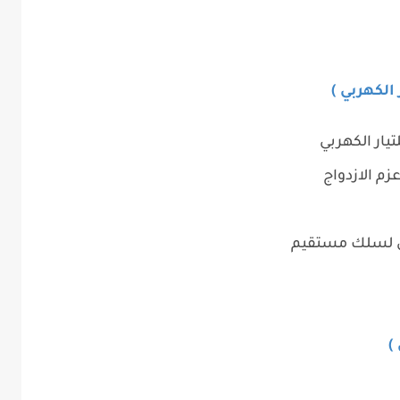
الكهربي )
يار الكهربي
م الازدواج
ي لسلك مستقيم
)