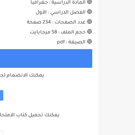
🔵 المادة الدراسية : جغرافيا
🔵 الفصل الدراسي : الأول
🔵 عدد الصفحات : 234 صفحة
🔵 حجم الملف : 58 ميجابايت
🔵 الصيغة : pdf
ت
يمكنك الانضمام لجروب 1 ثانوي علي تليجر
يمكنك تحميل كتاب الامتحان جغرافيا 1 ثانوي 2025