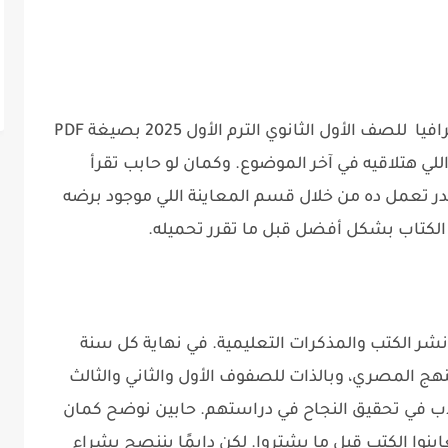
تقدر دلوقتي تحمل كتاب الامتحان في الجغرافيا للصف الأول الثانوي الترم الأول 2025 بصيغة PDF
ي هتلاقيه في آخر الموضوع. وكمان لو حابب تقرأ
ر تعمل ده من خلال قسم المعاينة اللي موجود برضه
لكتاب بشكل أفضل قبل ما تقرر تحميله.
 الكتب والمذكرات التعليمية. في نهاية كل سنة
ج المصري، وبالذات للصفوف الأول والثاني والثالث
اب في تحقيق النجاح في دراستهم. حابين نوضح كمان
اينوا الكتب قبل ما يشتروا. لكن دايمًا بننصح بشراء