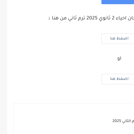
م ثاني من هنا ↓
اضغط هنا
او
اضغط هنا