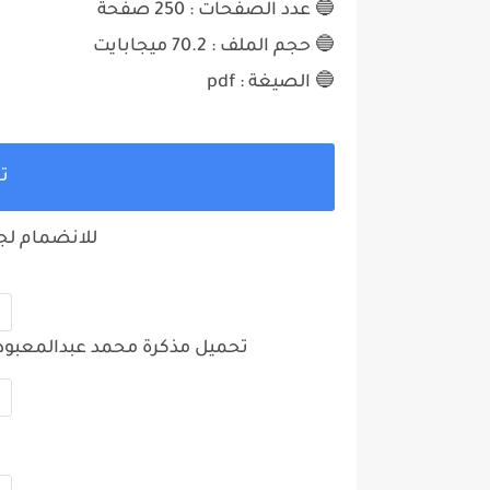
🔵 عدد الصفحات : 250
صفحة
🔵 حجم الملف :
70.2 ميجابايت
🔵 الصيغة : pdf
ت
للانضمام لجروب 3 ثانوي ع
تحميل مذكرة محمد عبدالمعبود الفيزياء